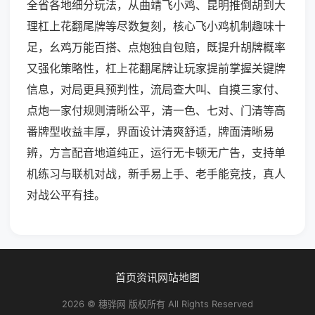
全省各地细分玩法，从曲靖飞小鸡、昆明推倒胡到大
理杠上花翻尾牌等尽数复刻，核心飞小鸡机制趣味十
足，幺鸡万能百搭、点炮独自包赔，既提升胡牌概率
又强化策略性，杠上花翻尾牌让玩家提前掌握关键牌
信息，对局更具预判性，流局查大叫、自摸三家付、
点炮一家付规则清晰公平，清一色、七对、门清等高
番牌型收益丰厚，界面设计清爽舒适，牌面清晰易
辨，方言配音地道纯正，运行无卡顿无广告，支持单
机练习与联机对战，新手易上手、老手能竞技，真人
对战公平有挂。
首页
资讯
网站地图
2026 © 穗骅网 版权所有 All Rights Reserved