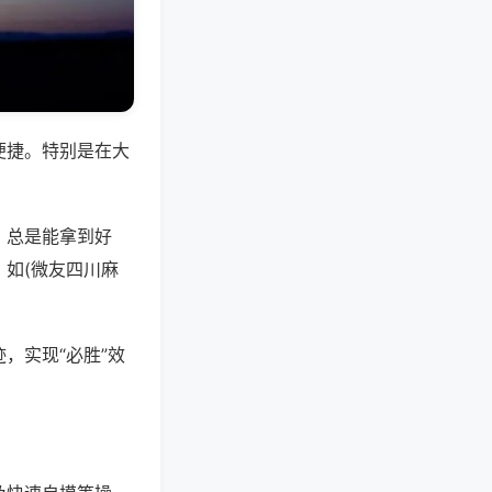
便捷。特别是在大
，总是能拿到好
如(微友四川麻
，实现“必胜”效
。