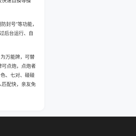
及快速自摸等操
测防封号”等功能，
通过后台运行、自
）为万能牌，可替
牌可点炮，点炮者
一色、七对、碰碰
人匹配快，亲友免