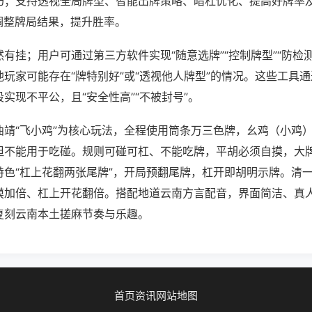
巧；支持透视全局牌型、智能出牌策略、暗杠优化、提高好牌率
调整牌局结果，提升胜率。
有挂；用户可通过第三方软件实现“随意选牌”“控制牌型”“防检
玩家可能存在“牌特别好”或“透视他人牌型”的情况。这些工具
实现不平公，且“安全性高”“不被封号”。
曲靖“飞小鸡”为核心玩法，全程使用筒条万三色牌，幺鸡（小鸡
但不能用于吃碰。规则可碰可杠、不能吃牌，平胡必须自摸，大
特色“杠上花翻两张尾牌”，开局预翻尾牌，杠开即胡明示牌。清
摸加倍、杠上开花翻倍。搭配地道云南方言配音，界面简洁、真
复刻云南本土搓麻节奏与乐趣。
首页
资讯
网站地图