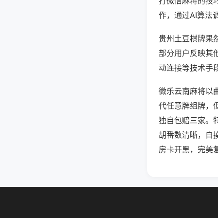
打微信麻将的技
作，通过AI算法
贵州土豆棋牌果然
部分用户反映其他
动连接等技术手段
微乐云南麻将以
代任意牌组牌，
独自包赔三家。
胡番数清晰，自
房卡开黑，完美