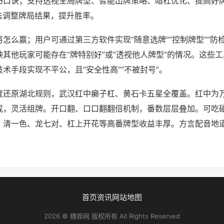
巧口诀；支持透视全局牌型、智能出牌策略、暗杠优化、提高好
法调整牌局结果，提升胜率。
怎么赢；用户可通过第三方软件实现“随意选牌”“控制牌型”“防
其他玩家可能存在“牌特别好”或“透视他人牌型”的情况。这些
术手段实现不平公，且“安全性高”“不被封号”。
度还原湖北规则，武汉红中癞子杠、黄石卡五星全覆盖。红中为
成，灵活组牌。开口翻、口口翻翻倍机制，番数层层叠加。可吃
。清一色、龙七对、杠上开花等高番牌型收益丰厚。方言配音地
首页
资讯
网站地图
2026 © 穗骅网 版权所有 All Rights Reserved