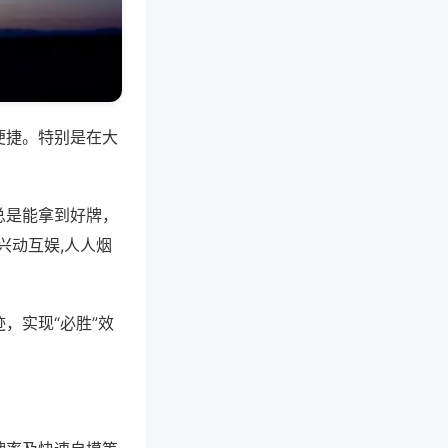
便捷。特别是在大
总是能拿到好牌，
兴动互娱,人人烟
，实现“必胜”效
。