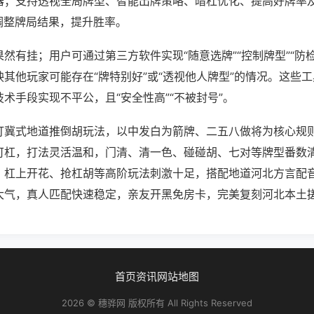
器；支持透视全局牌型、智能出牌策略、暗杠优化、提高好牌率
调整牌局结果，提升胜率。
然有挂；用户可通过第三方软件实现“随意选牌”“控制牌型”“防
其他玩家可能存在“牌特别好”或“透视他人牌型”的情况。这些
术手段实现不平公，且“安全性高”“不被封号”。
打冀式地道推倒胡玩法，以中发白为箭牌、二五八做将为核心规则
可杠，打法灵活温和，门清、清一色、碰碰胡、七对等牌型番数
，杠上开花、抢杠胡等高阶玩法刺激十足，搭配地道河北方言配
大气，真人匹配快速稳定，亲友开黑免房卡，完美复刻河北本土
首页
资讯
网站地图
2026 © 穗骅网 版权所有 All Rights Reserved