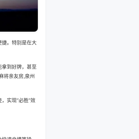
便捷。特别是在大
能拿到好牌，甚至
麻将亲友房,泉州
，实现“必胜”效
。