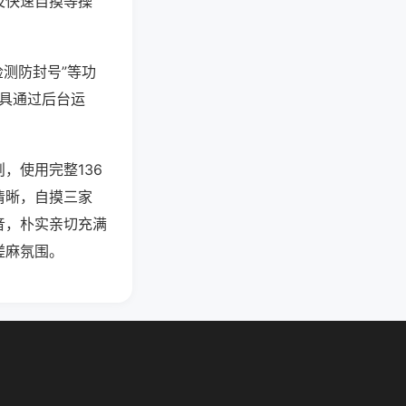
及快速自摸等操
检测防封号”等功
工具通过后台运
，使用完整136
清晰，自摸三家
音，朴实亲切充满
搓麻氛围。