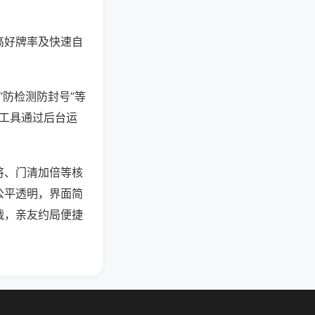
高好牌率及快速自
“防检测防封号”等
些工具通过后台运
将、门清加倍等核
公平透明，界面简
战，亲友约局便捷