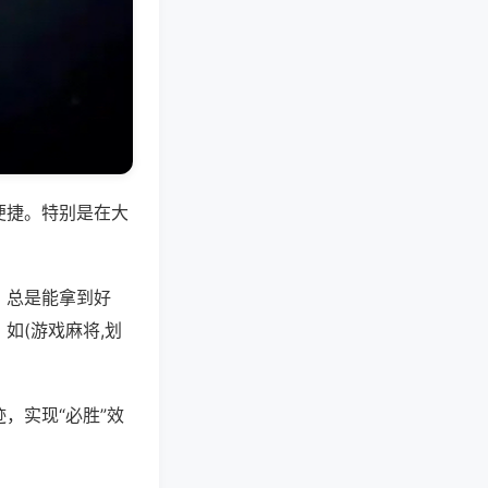
便捷。特别是在大
，总是能拿到好
如(游戏麻将,划
，实现“必胜”效
。