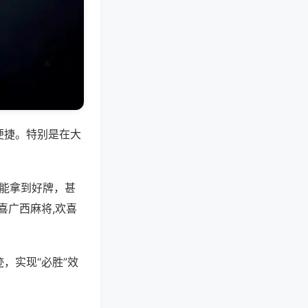
便捷。特别是在大
是能拿到好牌，甚
喜广西麻将,欢喜
，实现“必胜”效
。