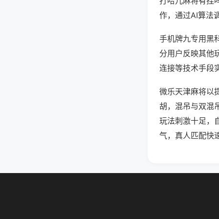
打哈儿麻将有挂
作，通过AI算法
手机牌九专用黑科
分用户反映其他玩
连接等技术手段实
微乐天津麻将以
胡，混吊与双混
玩法刺激十足，
气，真人匹配快