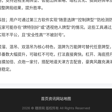
吗；支持透视全局牌型、智能出牌策略、暗杠优化、提高好牌率
调整牌局结果，提升胜率。
技；用户可通过第三方软件实现“随意选牌”“控制牌型”“防检测
家可能存在“牌特别好”或“透视他人牌型”的情况。这些工具通
现不平公，且“安全性高”“不被封号”。
提溜、混吊、双混吊为核心特色，混牌为万能牌可替代任意牌型
吊番数大幅提升，可碰杠不可吃，打法直接爽快。杠开、海底捞
自摸加倍、点炮一家付，搭配地道天津方言配音，豪爽风趣充满
速稳定。
首页
资讯
网站地图
2026 © 穗骅网 版权所有 All Rights Reserved