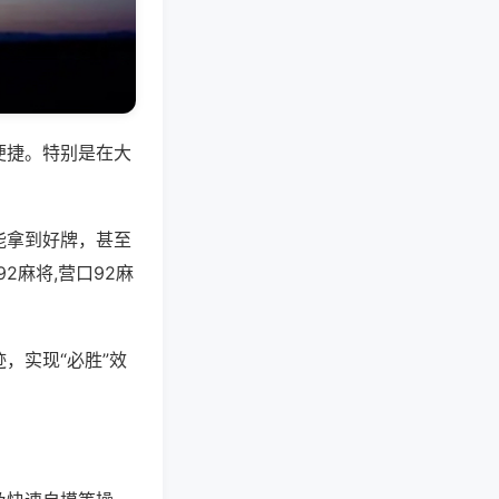
便捷。特别是在大
能拿到好牌，甚至
麻将,营口92麻
，实现“必胜”效
。