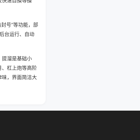
及快速自摸等操
防封号”等功能，部
过后台运行、自动
，提溜是基础小
月、杠上炮等高阶
津味，界面简洁大