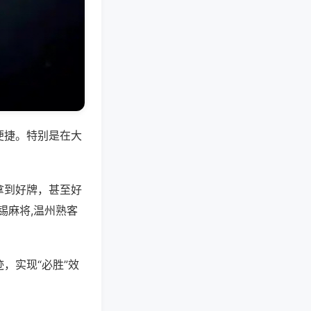
便捷。特别是在大
拿到好牌，甚至好
锡麻将,温州熟客
，实现“必胜”效
。