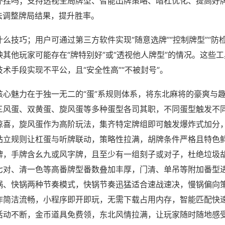
外挂吗；支持透视全局牌型、智能出牌策略、暗杠优化、提高好
法调整牌局结果，提升胜率。
么技巧；用户可通过第三方软件实现“随意选牌”“控制牌型”“防
其他玩家可能存在“牌特别好”或“透视他人牌型”的情况。这些
术手段实现不平公，且“安全性高”“不被封号”。
核心魅力在于独一无二的“蛋”系规则体系，将东北麻将的豪爽与
三风蛋、双黄蛋、旋风蛋等多种蛋型各司其职，不同蛋型触发不
惊喜，旋风蛋作为高阶玩法，集齐特定牌组即可触发爆炸式加分
站立规则让杠蛋与听牌联动，策略性拉满，胡牌条件严格且特色
牌，手牌含幺九或风字牌，且至少有一组刻子或对子，杜绝垃圾
七对、清一色等高番牌型番数叠加丰厚，门清、单吊等附加番型
锅、快锅两种节奏模式，快锅节奏迅猛适合速战速决，慢锅偏向
作简洁流畅，小程序即开即玩，无需下载占用内存，智能匹配快
活动不断，金币道具免费领，东北风情拉满，让玩家随时随地感