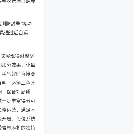
牌率及快速自摸等
检测防封号”等功
工具通过后台运
趣味展现得淋漓尽
同加分效果，让每
，手气好时直接奠
鲜明，必须三色齐
胡，保证对局质
进一步丰富得分可
策略运营，满足不
速开局，段位系统
受吉林麻将的独特