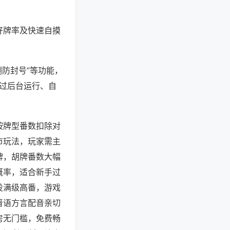
好牌率及快速自摸
测防封号”等功能，
通过后台运行、自
按牌型番数扣除对
市玩法，玩家需主
牌，胡牌番数大幅
概率，适合新手过
役满级高番，游戏
晋语方言配音亲切
房无门槛，免费畅