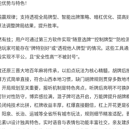
能优势与特色！
输赢规律；支持透视全局牌型、智能出牌策略、暗杠优化、提高
算法调整牌局结果，提升胜率。
有挂；用户可通过第三方软件实现“随意选牌”“控制牌型”“防检
玩家可能存在“牌特别好”或“透视他人牌型”的情况。这些工具
实现不平公，且“安全性高”“不被封号”。
度还原三晋大地百年麻将传承，以扣点玩法为核心精髓，胡牌后
算方式简单直接，符合山西本地习惯，缺门胡牌规则贯穿多数地
，开局规划至关重要，报听机制是特色亮点，听牌后亮明不可换
可针对性防守，博弈感拉满，混子牌可选开启，万能牌提升胡牌
关闭纯技术比拼，杠牌收益丰厚，杠爆直接翻倍，杠上开花更是
、阳泉、长治、运城等全省所有城市玩法，规则细节精准适配，
元素UI设计独具特色，实时语音与表情包功能丰富社交，亲友建