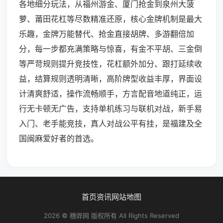
各地细分玩法，从福州游金、厦门抢金到泉州大菠
萝、莆田花杠等尽数精准还原，核心金牌机制是最大
乐趣，金牌万能替代、抢金直接胡牌、多游翻倍加
分，每一步都充满策略与惊喜，有金不平胡、三金倒
等严苛规则提升竞技性，花杠额外加分、跟打延续收
益，结算规则透明清晰，高阶牌型收益丰厚，界面设
计清爽舒适，操作流畅顺手，方言配音地道纯正，运
行无卡顿无广告，支持单机练习与联机对战，新手易
入门、老手能竞技，真人对战公平有挂，是福建及全
国闽麻爱好者的首选。
首页
资讯
网站地图
2026 © 穗骅网 版权所有 All Rights Reserved