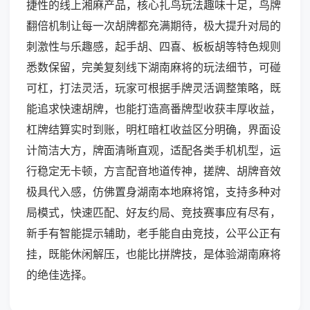
捷性的线上湘麻产品，核心扎鸟玩法趣味十足，鸟牌
翻倍机制让每一次胡牌都充满期待，极大提升对局的
刺激性与乐趣感，起手胡、四喜、板板胡等特色规则
悉数保留，完美复刻线下湖南麻将的玩法细节，可碰
可杠，打法灵活，玩家可根据手牌灵活调整策略，既
能追求快速胡牌，也能打造高番牌型收获丰厚收益，
杠牌结算实时到账，明杠暗杠收益区分明确，界面设
计简洁大方，牌面清晰直观，适配各类手机机型，运
行稳定无卡顿，方言配音地道传神，搓牌、胡牌音效
极具代入感，仿佛置身湖南本地麻将馆，支持多种对
局模式，快速匹配、好友约局、竞技赛事应有尽有，
新手有智能提示辅助，老手能自由竞技，公平公正有
挂，既能休闲解压，也能比拼牌技，是体验湖南麻将
的绝佳选择。