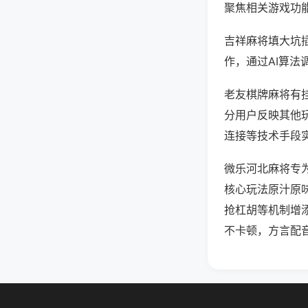
聚焦相关游戏功
吉祥麻将填大坑
作，通过AI算法
老友棋牌麻将有挂
分用户反映其他玩
连接等技术手段实
微乐河北麻将专
核心玩法原汁原
抢杠胡等机制增
不卡顿，方言配