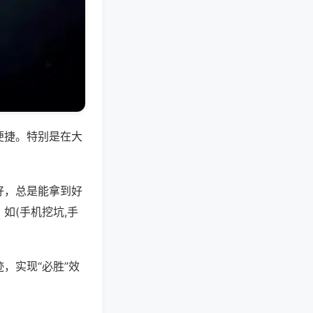
便捷。特别是在大
好，总是能拿到好
如(手机挖坑,手
，实现“必胜”效
。