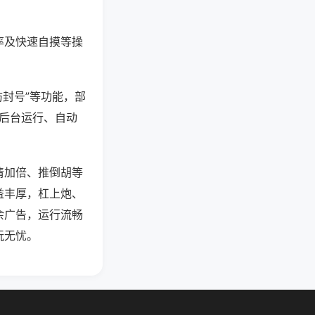
率及快速自摸等操
防封号”等功能，部
过后台运行、自动
清加倍、推倒胡等
益丰厚，杠上炮、
余广告，运行流畅
玩无忧。