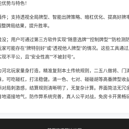
能优势与特色！
插件；支持透视全局牌型、智能出牌策略、暗杠优化、提高好牌
调整牌局结果，提升胜率。
没；用户可通过第三方软件实现“随意选牌”“控制牌型”“防检测
家可能存在“牌特别好”或“透视他人牌型”的情况。这些工具通
现不平公，且“安全性高”“不被封号”。
为河北玩家量身打造，精准复刻本土传统规则，二五八做将、门
味，可吃碰杠，打法稳健。清一色、七对、碰碰胡等高番牌型收
添对局刺激感，结算规则清晰明了，无复杂计算。界面简洁无冗
音地道接地气，防作弊系统完善，真人公平对战，免房卡开黑畅