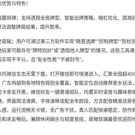
能优势与特色！
输赢规律；支持透视全局牌型、智能出牌策略、暗杠优化、提高
算法调整牌局结果，提升胜率。
是输；用户可通过第三方软件实现“随意选牌”“控制牌型”“防检
玩家可能存在“牌特别好”或“透视他人牌型”的情况。这些工具
实现不平公，且“安全性高”“不被封号”。
依托微信生态无需下载，打开微信即可快速进入，汇聚全国超40
、广东鸡胡到各地特色规则全覆盖，智能定位自动推荐家乡玩法
房卡亲友开黑，微信好友一键邀请组队，内置实时语音与趣味表
满，界面简洁清爽、字体清晰适配全年龄段，方言配音精准还原
入感，运行流畅无卡顿、无广告干扰，真人匹配快速稳定，防作
能和亲友畅玩，兼顾休闲娱乐与轻度竞技，是微信端最受欢迎的