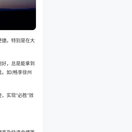
便捷。特别是在大
别好，总是能拿到
。如(畅享徐州
，实现“必胜”效
。