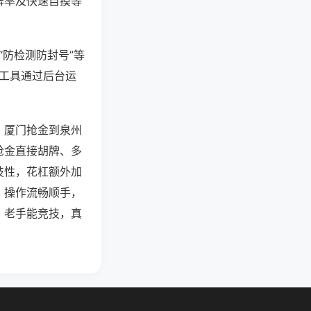
牌率及快速自摸等
“防检测防封号”等
些工具通过后台运
、厦门抢金到泉州
抢金直接胡牌、多
技性，花杠额外加
，操作流畅顺手，
、老手能竞技，真