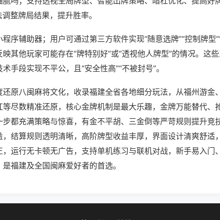
猫腻吗；支持透视全局牌型、智能出牌策略、暗杠优化、提高好
法调整牌局结果，提升胜率。
程序辅助器；用户可通过第三方软件实现“随意选牌”“控制牌型”
映其他玩家可能存在“牌特别好”或“透视他人牌型”的情况。这
术手段实现不平公，且“安全性高”“不被封号”。
度还原八闽麻将文化，收录福建全省各地细分玩法，从福州游金
杠等尽数精准还原，核心金牌机制是最大乐趣，金牌万能替代、
一步都充满策略与惊喜，有金不平胡、三金倒等严苛规则提升竞
益，结算规则透明清晰，高阶牌型收益丰厚，界面设计清爽舒适
正，运行无卡顿无广告，支持单机练习与联机对战，新手易入门
，是福建及全国闽麻爱好者的首选。