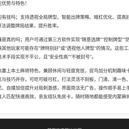
能优势与特色！
的有挂吗；支持透视全局牌型、智能出牌策略、暗杠优化、提高
算法调整牌局结果，提升胜率。
是真的吗；用户可通过第三方软件实现“随意选牌”“控制牌型”“
其他玩家可能存在“牌特别好”或“透视他人牌型”的情况。这些
术手段实现不平公，且“安全性高”“不被封号”。
焦塞上本土麻将特色，兼顾休闲与轻度竞技，捉鸟加分机制趣味
气与技巧并存，可吃可碰可杠，打法灵活不刻板，门清、清一色
花、自摸加倍提升对局刺激感，界面简洁无广告，操作顺手易上
真人匹配快速高效，亲友组队免房卡，随时随地都能感受内蒙麻