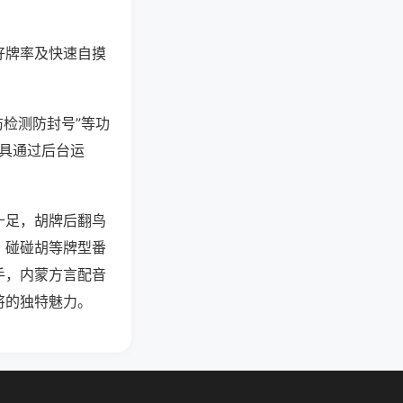
好牌率及快速自摸
防检测防封号”等功
工具通过后台运
十足，胡牌后翻鸟
、碰碰胡等牌型番
手，内蒙方言配音
将的独特魅力。