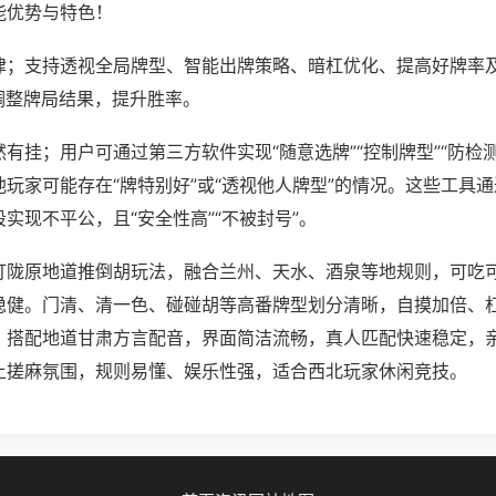
能优势与特色！
律；支持透视全局牌型、智能出牌策略、暗杠优化、提高好牌率
调整牌局结果，提升胜率。
有挂；用户可通过第三方软件实现“随意选牌”“控制牌型”“防检
玩家可能存在“牌特别好”或“透视他人牌型”的情况。这些工具
实现不平公，且“安全性高”“不被封号”。
打陇原地道推倒胡玩法，融合兰州、天水、酒泉等地规则，可吃
稳健。门清、清一色、碰碰胡等高番牌型划分清晰，自摸加倍、
。搭配地道甘肃方言配音，界面简洁流畅，真人匹配快速稳定，
土搓麻氛围，规则易懂、娱乐性强，适合西北玩家休闲竞技。