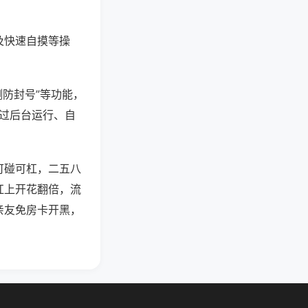
及快速自摸等操
测防封号”等功能，
通过后台运行、自
可碰可杠，二五八
杠上开花翻倍，流
亲友免房卡开黑，