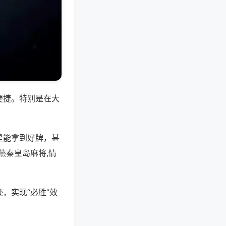
便捷。特别是在大
是能拿到好牌，甚
燕秦皇岛麻将,情
，实现“必胜”效
。