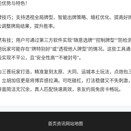
能优势与特色！
牌技巧；支持透视全局牌型、智能出牌策略、暗杠优化、提高好
法调整牌局结果，提升胜率。
有挂；用户可通过第三方软件实现“随意选牌”“控制牌型”“防检
玩家可能存在“牌特别好”或“透视他人牌型”的情况。这些工具
实现不平公，且“安全性高”“不被封号”。
为三晋玩家打造，精准复刻太原、大同、运城本土玩法，点炮包
，立胡加倍更是将博弈感拉满。可吃碰杠，打法稳健又不失刺激
界面简洁无冗余，真人匹配快速高效，亲友约局免房卡畅玩。
首页
资讯
网站地图