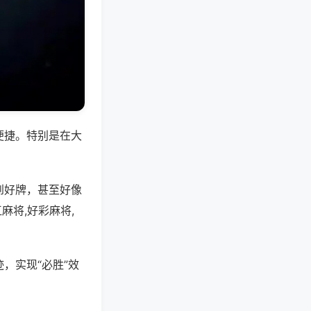
便捷。特别是在大
到好牌，甚至好像
麻将,好彩麻将,
，实现“必胜”效
。