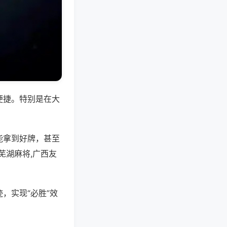
便捷。特别是在大
能拿到好牌，甚至
芜湖麻将,广西友
，实现“必胜”效
。