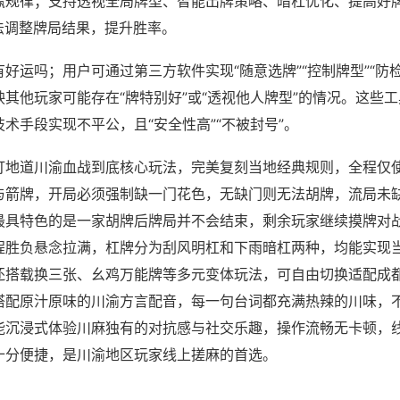
赢规律；支持透视全局牌型、智能出牌策略、暗杠优化、提高好
法调整牌局结果，提升胜率。
好运吗；用户可通过第三方软件实现“随意选牌”“控制牌型”“防
其他玩家可能存在“牌特别好”或“透视他人牌型”的情况。这些
术手段实现不平公，且“安全性高”“不被封号”。
打地道川渝血战到底核心玩法，完美复刻当地经典规则，全程仅
与箭牌，开局必须强制缺一门花色，无缺门则无法胡牌，流局未
最具特色的是一家胡牌后牌局并不会结束，剩余玩家继续摸牌对
程胜负悬念拉满，杠牌分为刮风明杠和下雨暗杠两种，均能实现
还搭载换三张、幺鸡万能牌等多元变体玩法，可自由切换适配成
搭配原汁原味的川渝方言配音，每一句台词都充满热辣的川味，
能沉浸式体验川麻独有的对抗感与社交乐趣，操作流畅无卡顿，
十分便捷，是川渝地区玩家线上搓麻的首选。