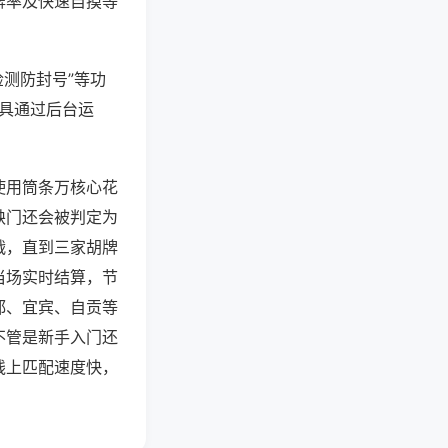
牌率及快速自摸等
检测防封号”等功
工具通过后台运
使用筒条万核心花
缺门还会被判定为
战，直到三家胡牌
当场实时结算，节
都、宜宾、自贡等
不管是新手入门还
线上匹配速度快，