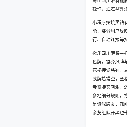
蜀山四川麻将输
操作，通过AI算
小程序挖坑买钻有
能，部分用户反映
行、自动连接等技
微乐四川麻将主
色牌，摒弃风牌
花猪接受惩罚，
或牌墙摸空，全
奏紧凑又刺激，
多地细分规则，
是资深牌友，都
亲友组队开黑也