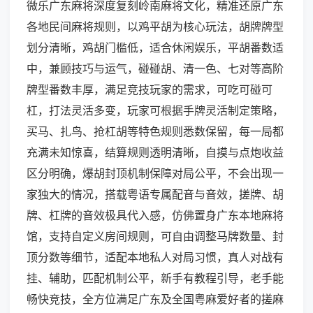
微乐广东麻将深度复刻岭南麻将文化，精准还原广东
各地民间麻将规则，以鸡平胡为核心玩法，胡牌牌型
划分清晰，鸡胡门槛低，适合休闲娱乐，平胡番数适
中，兼顾技巧与运气，碰碰胡、清一色、七对等高阶
牌型番数丰厚，满足竞技玩家的需求，可吃可碰可
杠，打法灵活多变，玩家可根据手牌灵活制定策略，
买马、扎鸟、抢杠胡等特色规则悉数保留，每一局都
充满未知惊喜，结算规则透明清晰，自摸与点炮收益
区分明确，爆胡封顶机制保障对局公平，不会出现一
家独大的情况，搭载粤语专属配音与音效，搓牌、胡
牌、杠牌的音效极具代入感，仿佛置身广东本地麻将
馆，支持自定义房间规则，可自由调整马牌数量、封
顶分数等细节，适配本地私人对局习惯，真人对战有
挂、辅助，匹配机制公平，新手有教程引导，老手能
畅快竞技，全方位满足广东及全国粤麻爱好者的搓麻