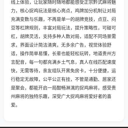
线上体验，让玩家随时随地都能感受正宗黔式麻将魅
力，核心捉鸡玩法是核心亮点，鸡牌加分机制让对局
充满变数与乐趣，不再是单一的胡牌竞技，点豆、闷
豆等杠牌规则，丰富对局玩法，提升策略性，可碰可
杠，胡牌灵活，支持多种人数对局，适配不同场景需
求，界面设计简洁清爽，无多余广告，视觉体验舒
适，操作简单易懂，长辈也能轻松玩转，地道贵州方
言配音，每一句都充满乡土气息，真人在线匹配速度
快，无需等待，亲友组队开黑免房卡，十分便捷，运
行稳定无故障，公平公正有挂，不管是通勤、居家还
是聚会，都能开启一局酣畅淋漓的捉鸡麻将，感受贵
州麻将的独特乐趣，深受广大捉鸡麻将爱好者的喜
爱。