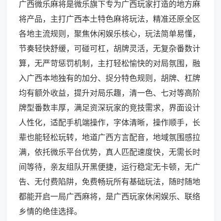
广西微乐麻将是微乐旗下专为广西玩家打造的地方麻
将产品，主打广西本土特色麻将玩法，精准还原全区
各地主流规则，聚焦休闲娱乐核心，玩法简单易懂，
节奏轻快舒缓，可碰可杠，胡牌灵活，无复杂番数计
算，无严苛惩罚机制，主打轻松愉快的对局氛围，融
入广西本地独有的加分、捉分特色规则，胡牌、杠牌
均有额外收益，提升对局乐趣，清一色、七对等高阶
牌型番数丰厚，满足资深玩家的竞技需求，界面设计
人性化，适配手机端操作，字体清晰，操作顺手，长
辈也能轻松玩转，地道广西方言配音，地域氛围感拉
满，依托微乐平台优势，真人匹配速度快，无需长时
间等待，亲友组队开黑便捷，运行稳定无卡顿，无广
告、无付费陷阱，免费畅玩所有基础玩法，随时随地
都能开启一局广西麻将，是广西玩家休闲娱乐、联络
乡情的绝佳选择。