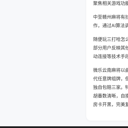
聚焦相关游戏功
中至赣州麻将有
作，通过AI算法
随便玩三打哈怎么
部分用户反映其他
动连接等技术手段
微乐云南麻将以
代任意牌组牌，
独自包赔三家。
胡番数清晰，自
房卡开黑，完美