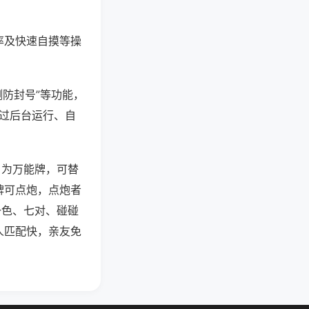
率及快速自摸等操
测防封号”等功能，
通过后台运行、自
）为万能牌，可替
牌可点炮，点炮者
一色、七对、碰碰
人匹配快，亲友免