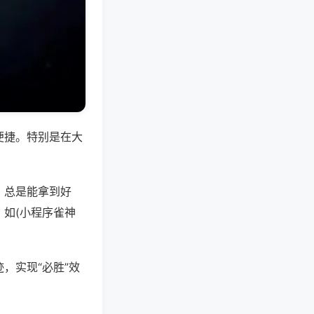
便捷。特别是在大
，总是能拿到好
如(小程序雀神
，实现“必胜”效
。