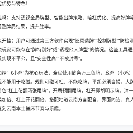
能优势与特色！
挂吗；支持透视全局牌型、智能出牌策略、暗杠优化、提高好牌
调整牌局结果，提升胜率。
开挂；用户可通过第三方软件实现“随意选牌”“控制牌型”“防检
玩家可能存在“牌特别好”或“透视他人牌型”的情况。这些工具
实现不平公，且“安全性高”“不被封号”。
曲靖“飞小鸡”为核心玩法，全程使用筒条万三色牌，幺鸡（小鸡
但不能用于吃碰。规则可碰可杠、不能吃牌，平胡必须自摸，大
特色“杠上花翻两张尾牌”，开局预翻尾牌，杠开即胡明示牌。清
摸加倍、杠上开花翻倍。搭配地道云南方言配音，界面简洁、真
复刻云南本土搓麻节奏与乐趣。