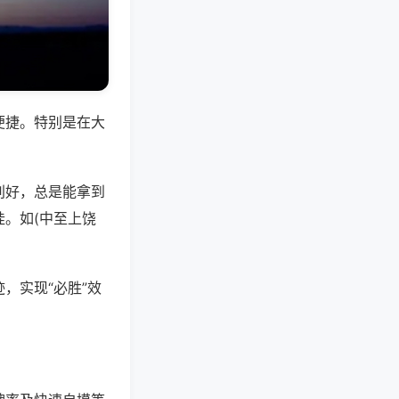
便捷。特别是在大
别好，总是能拿到
。如(中至上饶
，实现“必胜”效
。