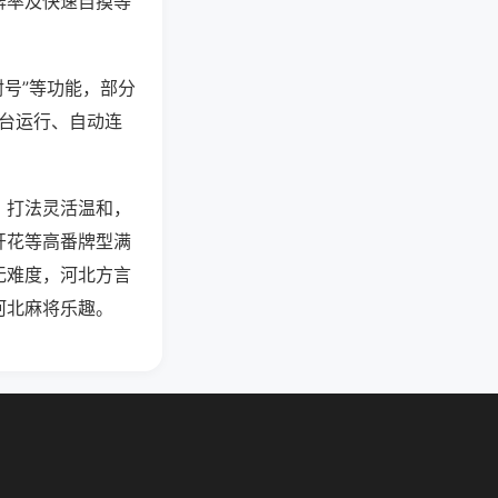
牌率及快速自摸等
封号”等功能，部分
后台运行、自动连
，打法灵活温和，
开花等高番牌型满
无难度，河北方言
河北麻将乐趣。