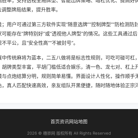
高胜率；支持透视全局牌型、智能出牌策略、暗杠优化、提高好
法调整牌局结果，提升胜率。
；用户可通过第三方软件实现“随意选牌”“控制牌型”“防检测防
可能存在“牌特别好”或“透视他人牌型”的情况。这些工具通过
不平公，且“安全性高”“不被封号”。
冀中传统麻将为蓝本，二五八做将是标志性规则，可吃可碰可杠
。胡牌类型丰富，平胡门槛低适合娱乐，清一色、龙七对、杠上
摸与点炮结算分明，规则简单易懂。界面设计人性化，操作顺手
色，真人匹配快速高效，亲友组队开黑便捷，随时随地体验正宗
首页
资讯
网站地图
2026 © 穗骅网 版权所有 All Rights Reserved