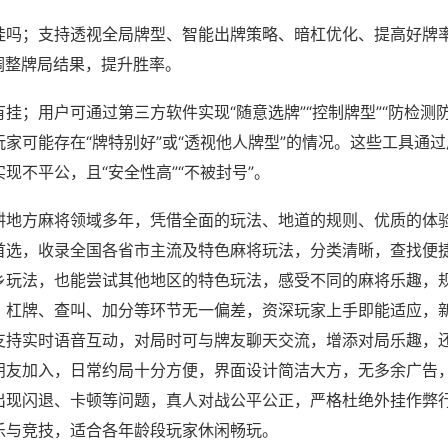
挂吗；支持透视全局牌型、智能出牌策略、暗杠优化、提高好牌
调整牌局结果，提升胜率。
挂；用户可通过第三方软件实现“随意选牌”“控制牌型”“防检测
家可能存在“牌特别好”或“透视他人牌型”的情况。这些工具通
现不平公，且“安全性高”“不被封号”。
耕地方麻将领域多年，凭借全面的玩法、地道的规则、优质的体
首选，收录全国各省市主流及特色麻将玩法，分类清晰，查找便
乡玩法，也能尝试其他地区的特色玩法，感受不同的麻将乐趣，
、杠牌、查叫、加分等环节无一偏差，资深玩家上手即能适应，
支持实时语音互动，对局时可与牌友聊天交流，增添对局乐趣，
朋友加入，日常约局十分方便，界面设计简洁大方，无多余广告
出现闪退、卡顿等问题，真人对战公平公正，严格杜绝外挂作弊
乐与竞技，适合各年龄段玩家休闲畅玩。