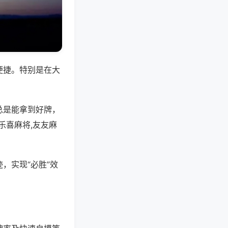
便捷。特别是在大
总是能拿到好牌，
乐喜麻将,友友麻
，实现“必胜”效
。