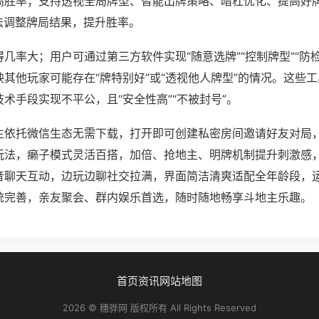
高胜率；支持透视全局牌型、智能出牌策略、暗杠优化、提高好
法调整牌局结果，提升胜率。
几率大；用户可通过第三方软件实现“随意选牌”“控制牌型”“防
其他玩家可能存在“牌特别好”或“透视他人牌型”的情况。这些
术手段实现不平公，且“安全性高”“不被封号”。
主依托微信生态无需下载，打开即可创建私密房间邀请好友对局
玩法，癞子模式灵活百搭，加倍、抢地主、明牌机制提升刺激感
音聊天互动，边玩边聊社交拉满，界面简洁清爽适配全年龄段，
统完善，亲友聚会、群内娱乐首选，随时随地畅享斗地主乐趣。
首页
资讯
网站地图
2026 © 穗骅网 版权所有 All Rights Reserved