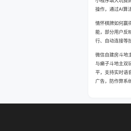
小程序填大坑提
操作，通过AI算
情怀棋牌如何赢得
能，部分用户反映
行、自动连接等技
微信自建房斗地
与癞子斗地主双
平，支持实时语
广告，防作弊系