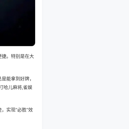
便捷。特别是在大
总是能拿到好牌，
打哈儿麻将,雀娱
，实现“必胜”效
。