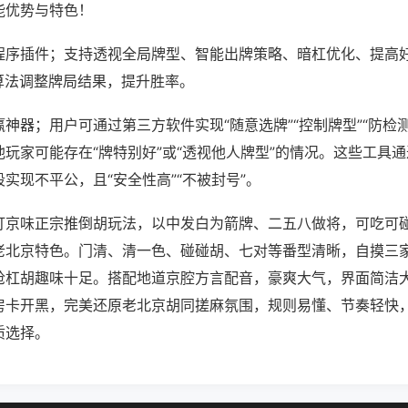
能优势与特色！
程序插件；支持透视全局牌型、智能出牌策略、暗杠优化、提高
算法调整牌局结果，提升胜率。
神器；用户可通过第三方软件实现“随意选牌”“控制牌型”“防检
玩家可能存在“牌特别好”或“透视他人牌型”的情况。这些工具
实现不平公，且“安全性高”“不被封号”。
打京味正宗推倒胡玩法，以中发白为箭牌、二五八做将，可吃可
老北京特色。门清、清一色、碰碰胡、七对等番型清晰，自摸三
抢杠胡趣味十足。搭配地道京腔方言配音，豪爽大气，界面简洁
房卡开黑，完美还原老北京胡同搓麻氛围，规则易懂、节奏轻快
质选择。