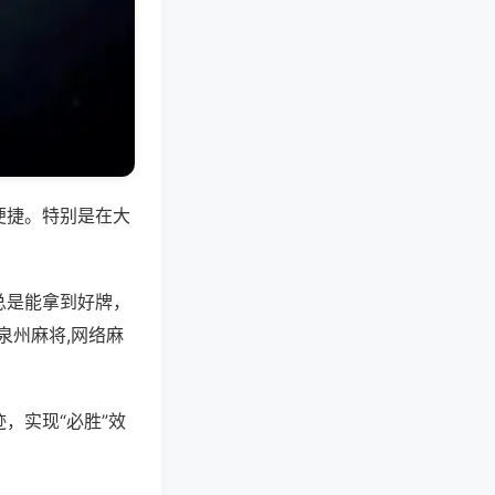
便捷。特别是在大
总是能拿到好牌，
泉州麻将,网络麻
，实现“必胜”效
。