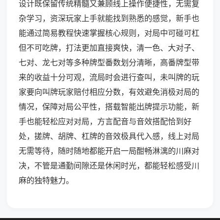
设计既保留传统精髓又兼顾线上操作便捷性，无需复
杂学习，资深玩家上手就能找到熟悉的感觉，新手也
能通过简易教程快速掌握核心规则，对局中可碰可杠
但不可吃牌，打法更加直接爽快，清一色、大对子、
七对、龙七对等多种牌型番数划分清晰，高番牌型带
来的收益十分可观，流局时会进行查叫，未叫牌的玩
家要向叫牌玩家赔付相应分数，有效避免消极对局的
情况，保障对局公平性，搭载智能出牌提示功能，新
手也能轻松应对对局，方言配音与音效搭配恰到好
处，搓牌、胡牌、杠牌的音效极具代入感，线上对局
无需等待，随时随地都能开启一局酣畅淋漓的川麻对
决，不管是通勤间隙还是休闲时光，都能轻松感受川
麻的独特魅力。