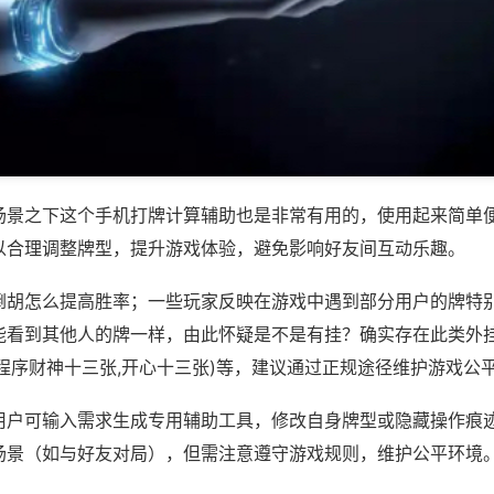
场景之下这个手机打牌计算辅助也是非常有用的，使用起来简单
以合理调整牌型，提升游戏体验，避免影响好友间互动乐趣。
倒胡怎么提高胜率；一些玩家反映在游戏中遇到部分用户的牌特
能看到其他人的牌一样，由此怀疑是不是有挂？确实存在此类外挂
程序财神十三张,开心十三张)等，建议通过正规途径维护游戏公
用户可输入需求生成专用辅助工具，修改自身牌型或隐藏操作痕迹
场景（如与好友对局），但需注意遵守游戏规则，维护公平环境