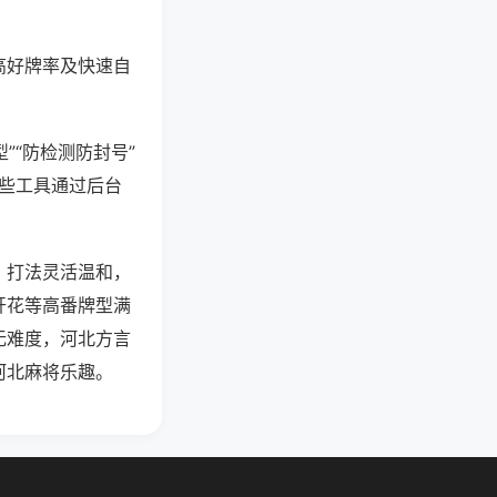
高好牌率及快速自
”“防检测防封号”
这些工具通过后台
，打法灵活温和，
开花等高番牌型满
无难度，河北方言
河北麻将乐趣。