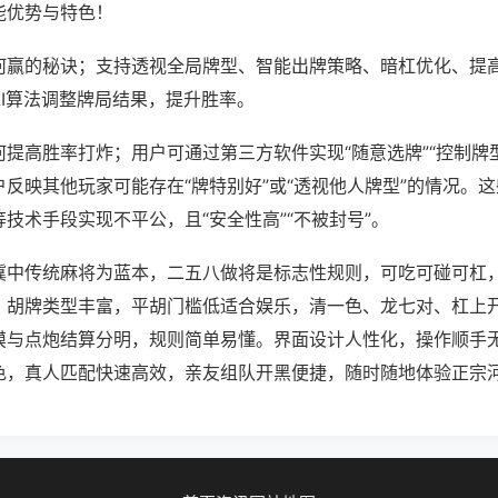
能优势与特色！
何赢的秘诀；支持透视全局牌型、智能出牌策略、暗杠优化、提
AI算法调整牌局结果，提升胜率。
提高胜率打炸；用户可通过第三方软件实现“随意选牌”“控制牌型
反映其他玩家可能存在“牌特别好”或“透视他人牌型”的情况。
技术手段实现不平公，且“安全性高”“不被封号”。
冀中传统麻将为蓝本，二五八做将是标志性规则，可吃可碰可杠
。胡牌类型丰富，平胡门槛低适合娱乐，清一色、龙七对、杠上
摸与点炮结算分明，规则简单易懂。界面设计人性化，操作顺手
色，真人匹配快速高效，亲友组队开黑便捷，随时随地体验正宗