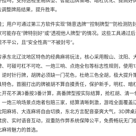
外挂吗；支持透视全局牌型、智能出牌策略、暗杠优化、提高好
法调整牌局结果，提升胜率。
；用户可通过第三方软件实现“随意选牌”“控制牌型”“防检测防
可能存在“牌特别好”或“透视他人牌型”的情况。这些工具通过
不平公，且“安全性高”“不被封号”。
传承东北辽沈地区特色的经典麻将玩法，核心采用鞍山、沈阳、
牌、可碰可杠不可吃、一炮三响、点炮全包等标志性规则，使用1
，逆时针行牌，胡牌必须缺一门花色，杜绝三色全胡，极大提升
具特色，首圈打出的牌被胡不算自摸责任，保护新手，明杠、暗
上开花不满3番按3番计算，高番牌型按实际结算，抢杠胡、清一
，一炮三响场景点炮者包赔三家，结算清晰刺激，游戏全面覆盖
沈阳麻将、大连麻将自由切换，东北方言配音豪爽大气，3D牌桌
建房、实时语音互动，双重防作弊系统保障公平，免费畅玩无门
北麻将魅力的首选。