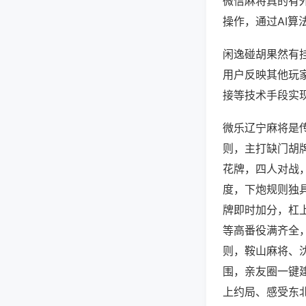
微信麻将真的有
操作，通过AI算
闲逸碰胡果然有挂
用户反映其他玩家
接等技术手段实现
微乐辽宁麻将是
则，主打缺门胡
花牌，四人对战
度，下炮规则独
牌即时加分，杠
等高番役满齐全
则，鞍山麻将、
围，亲友圈一键
上约局、感受东