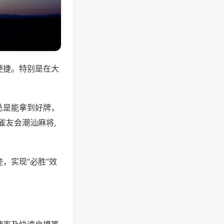
便捷。特别是在大
总是能拿到好牌，
雀友会潮汕麻将,
，实现“必胜”效
。