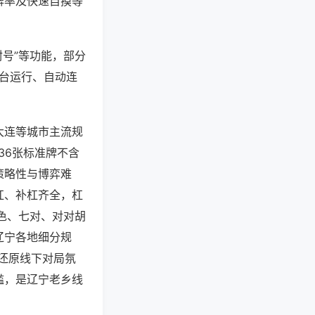
牌率及快速自摸等
封号”等功能，部分
后台运行、自动连
大连等城市主流规
36张标准牌不含
策略性与博弈难
杠、补杠齐全，杠
色、七对、对对胡
辽宁各地细分规
还原线下对局氛
槛，是辽宁老乡线