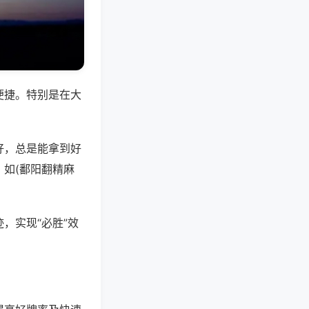
便捷。特别是在大
好，总是能拿到好
如(鄱阳翻精麻
，实现“必胜”效
。