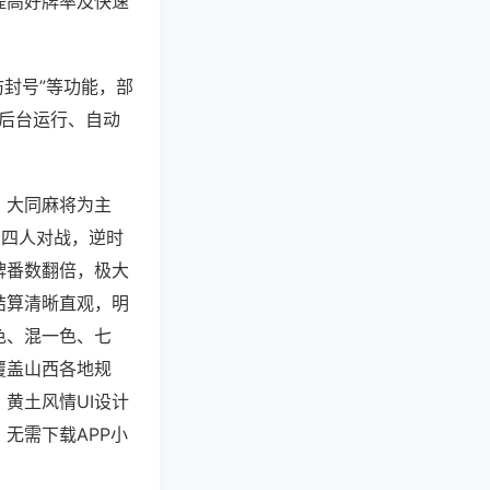
提高好牌率及快速
防封号”等功能，部
过后台运行、自动
、大同麻将为主
，四人对战，逆时
牌番数翻倍，极大
结算清晰直观，明
色、混一色、七
覆盖山西各地规
黄土风情UI设计
无需下载APP小
。