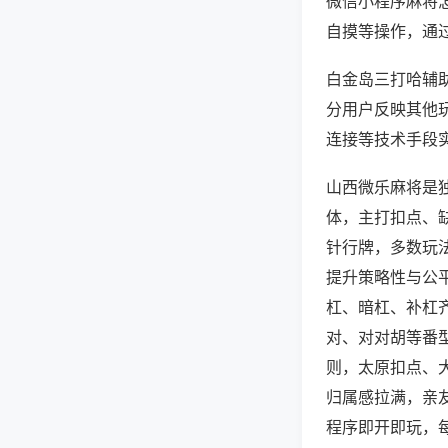
微信小程序麻将
自摸等操作，通
白金岛三打哈辅助
分用户反映其他玩
连接等技术手段实
山西微乐麻将是
体，主打扣点、
针行牌，多数玩
提升策略性与公
杠、暗杠、补杠
对、对对胡等番
则，太原扣点、
归属感拉满，亲
程序即开即玩，