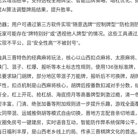
怎么增加胜率；支持透视全局牌型、智能出牌策略、暗杠优化、
过AI算法调整牌局结果，提升胜率。
器；用户可通过第三方软件实现“随意选牌”“控制牌型”“防检测
家可能存在“牌特别好”或“透视他人牌型”的情况。这些工具通
现不平公，且“安全性高”“不被封号”。
独具三晋特色的经典麻将玩法，核心以山西扣点麻将、太原麻将
缺门、混子、杠爆、报听等本土标志性规则，使用136张标准牌
法要求缺门胡牌，部分地区带混子万能牌，报听后不可换牌，胡
平性，扣点机制是山西麻将核心，胡牌后按番数扣减对手分数，
齐全，杠上开花、抢杠胡、海底捞月等高番牌型刺激过瘾，清一
型丰富，门清、绝张加番等附加规则进一步提升乐趣，游戏全面
大同带混、运城推倒胡等模式自由切换，晋地方言配音亲切地道，
友圈免房号一键建房，实时语音互动，智能防作弊系统保障公平，
每日福利丰厚，是山西老乡线上约局、传承三晋棋牌文化的首选