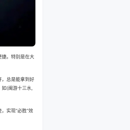
便捷。特别是在大
好，总是能拿到好
如(闽游十三水,
，实现“必胜”效
。