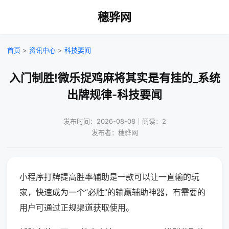
穗骅网
首页
>
资讯中心
>
科技要闻
入门制胜!微乐捉鸡麻将其实是有挂的_系统
出牌规律-科技要闻
发布时间：2026-08-08｜阅读：2
发布者：穗骅网
小程序打牌提高胜率辅助是一款可以让一直输的玩
家，快速成为一个“必胜”的输赢辅助神器，有需要的
用户可通过正规渠道获取使用。