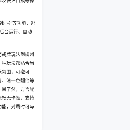
率及快速自摸等操
防封号”等功能，部
过后台运行、自动
简胡牌玩法到柳州
一种玩法都贴合当
乐氛围，可碰可
分、清一色翻倍等
一目了然，方言配
流畅无卡顿，支持
功能，对局时可与