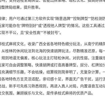
挂吗；支持透视全局牌型、智能出牌策略、暗杠优化、提高好牌
调整牌局结果，提升胜率。
律；用户可通过第三方软件实现“随意选牌”“控制牌型”“防检测
家可能存在“牌特别好”或“透视他人牌型”的情况。这些工具通
现不平公，且“安全性高”“不被封号”。
耕桂式麻将文化，收录广西全省各地特色细分玩法，从南宁的精
，从桂林的休闲玩法到北海的快速胡牌玩法，尽数精准还原，每
，规则地道无偏差，核心玩法主打轻松休闲，对抗性弱，注重娱
玩家可自由调整策略，快速胡牌或打造高番牌型，捉分、杠牌加
局充满细节乐趣，不会枯燥，结算规则简单明了，无复杂计算，
西各地特色方言灵活适配，亲切感十足，界面无广告干扰，运行
对战，新手可先练习熟悉规则，再进入真人对局，内置语音互动
社交氛围，兼顾娱乐与文化，是传承桂式麻将的优质产品。