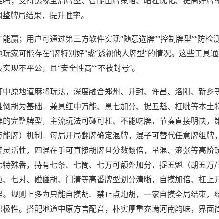
挂吗；支持透视全局牌型、智能出牌策略、暗杠优化、提高好牌
调整牌局结果，提升胜率。
才能赢；用户可通过第三方软件实现“随意选牌”“控制牌型”“防检
玩家可能存在“牌特别好”或“透视他人牌型”的情况。这些工具
实现不平公，且“安全性高”“不被封号”。
打中原地道麻将玩法，深度融合郑州、开封、许昌、洛阳、新乡
推倒胡为基础，兼具红中万能、黑七加分、捉五魁、杠呲等本土
牌的完整牌型，主流玩法可碰可杠、不能吃牌，节奏直接明快，
万能牌）机制，每局开局翻牌确定混牌，混子可替代任意牌组牌
牌灵活性，四混在手可直接胡牌且分数翻倍，吊混、滚张等高阶
七特殊番，持有七条、七筒、七万可额外加分，捉五魁（胡五万/
色、七对、碰碰胡、门清等高番牌型划分清晰，自摸加倍、杠上
足。规则上多为只能自摸胡、禁止点炮胡，一家自摸全局结束，
积极性。搭配地道中原方言配音，朴实厚重充满河南韵味，界面