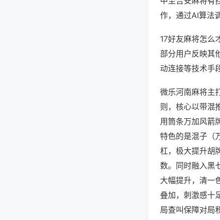
中至吉安麻将有
作，通过AI算法
17好友麻将怎么
部分用户反映其他
动连接等技术手段
微乐河南麻将主
则，核心以带混
用筒条万加风箭
特色的是混子（
杠，极大提升胡
数。同时融入黑
大幅提升，清一
叠加，刺激感十
局查叫保障对局