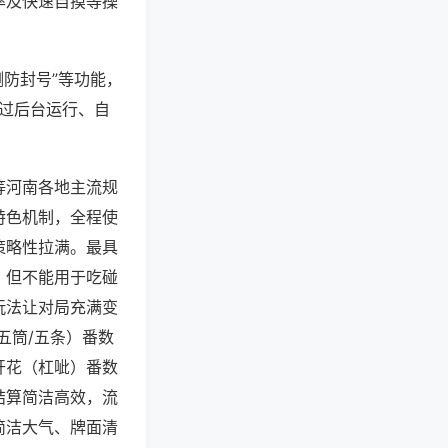
率及快速自摸等操
测防封号”等功能，
通过后台运行、自
等河南各地主流规
特色机制，全程使
策略性拉满。最具
，但不能用于吃碰
玩法让对局充满变
五筒/五条）番数
开花（杠呲）番数
结算简洁高效，流
简洁大气、牌面清