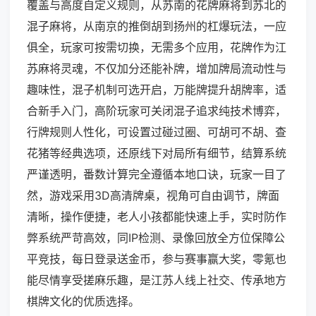
覆盖与高度自定义规则，从苏南的花牌麻将到苏北的
混子麻将，从南京的推倒胡到扬州的杠爆玩法，一应
俱全，玩家可按需切换，无需多个应用，花牌作为江
苏麻将灵魂，不仅加分还能补牌，增加牌局流动性与
趣味性，混子机制可选开启，万能牌提升胡牌率，适
合新手入门，高阶玩家可关闭混子追求纯技术博弈，
行牌规则人性化，可设置过碰过圈、可胡可不胡、查
花猪等经典选项，还原线下对局所有细节，结算系统
严谨透明，番数计算完全遵循本地口诀，玩家一目了
然，游戏采用3D高清牌桌，视角可自由调节，牌面
清晰，操作便捷，老人小孩都能快速上手，实时防作
弊系统严苛高效，同IP检测、录像回放全方位保障公
平竞技，每日登录送金币，参与赛事赢大奖，零氪也
能尽情享受搓麻乐趣，是江苏人线上社交、传承地方
棋牌文化的优质选择。