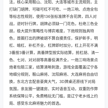
法，核心采用鞍山、沈阳、大连等城市主流规则，主
打缺门胡牌、可碰可杠不可吃、一炮三响、点炮全包
等标志性规则，使用136张标准牌不含花牌，四人对
战，逆时针行牌，胡牌必须缺一门花色，杜绝三色全
胡，极大提升策略性与博弈难度，下炮规则独具特
色，首圈打出的牌被胡不算自摸责任，保护新手，明
杠、暗杠、补杠齐全，杠牌即时加分，杠上开花不满
3番按3番计算，高番牌型按实际结算，抢杠胡、清一
色、七对、对对胡等高番役满齐全，一炮三响场景点
炮者包赔三家，结算清晰刺激，游戏全面覆盖辽宁各
地细分规则，鞍山麻将、沈阳麻将、大连麻将自由切
换，东北方言配音豪爽大气，3D牌桌还原线下对局
氛围，亲友圈一键建房、实时语音互动，双重防作弊
系统保障公平，免费畅玩无门槛，是辽宁老乡线上约
局、感受东北麻将魅力的首选。